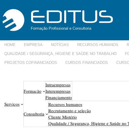
Formação Profissional e Consultoria
HOME
EMPRESA
NOTÍCIAS
RECURSOS HUMANOS
QUALIDADE / SEGURANÇA, HIGIENE E SAÚDE NO TRABALHO
F
PROJETOS COFINANCIADOS
CURSOS FINANCIADOS
CURSO
Serviços
Intraempresas
Formação
Interempresas
Financiamento
Serviços
Recursos humanos
Recrutamento e seleção
Consultoria
Cliente Mistério
Qualidade / Segurança, Higiene e Saúde no 