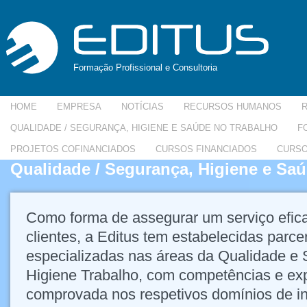
Formação Profissional e Consultoria
HOME
EMPRESA
NOTÍCIAS
RECURSOS HUMANOS
QUALIDADE / SEGURANÇA, HIGIENE E SAÚDE NO TRABALHO
F
PROJETOS COFINANCIADOS
CURSOS FINANCIADOS
CURSO
Qualidade / Segurança, Higiene e Sa
Como forma de assegurar um serviço efica
clientes, a Editus tem estabelecidas parc
especializadas nas áreas da Qualidade e
Higiene Trabalho, com competências e exp
comprovada nos respetivos domínios de i