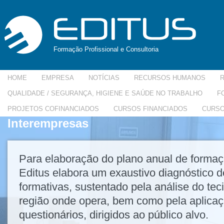
Formação Profissional e Consultoria
HOME
EMPRESA
NOTÍCIAS
RECURSOS HUMANOS
QUALIDADE / SEGURANÇA, HIGIENE E SAÚDE NO TRABALHO
F
PROJETOS COFINANCIADOS
CURSOS FINANCIADOS
CURSO
Interempresas
Para elaboração do plano anual de formaç
Editus elabora um exaustivo diagnóstico 
formativas, sustentado pela análise do tec
região onde opera, bem como pela aplica
questionários, dirigidos ao público alvo.