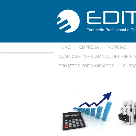
Formação Profissional e Con
HOME
EMPRESA
NOTÍCIAS
QUALIDADE / SEGURANÇA, HIGIENE E
PROJETOS COFINANCIADOS
CURSO
site