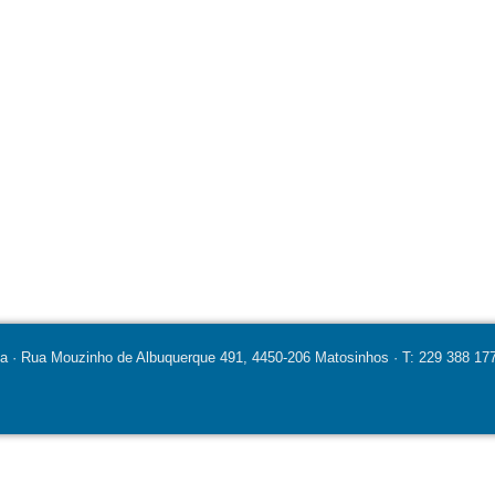
ia · Rua Mouzinho de Albuquerque 491, 4450-206 Matosinhos · T: 229 388 177