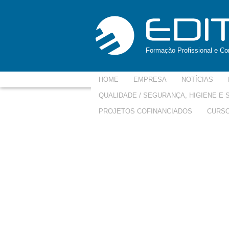
Formação Profissional e Con
HOME
EMPRESA
NOTÍCIAS
QUALIDADE / SEGURANÇA, HIGIENE E
PROJETOS COFINANCIADOS
CURSO
Sem-Título-150×150