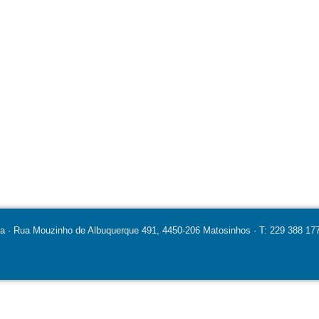
ia · Rua Mouzinho de Albuquerque 491, 4450-206 Matosinhos · T: 229 388 177