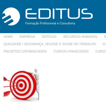
Formação Profissional e Consultoria
HOME
EMPRESA
NOTÍCIAS
RECURSOS HUMANOS
QUALIDADE / SEGURANÇA, HIGIENE E SAÚDE NO TRABALHO
F
PROJETOS COFINANCIADOS
CURSOS FINANCIADOS
CURSO
metas-150×150