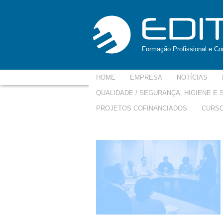
Formação Profissional e Con
HOME
EMPRESA
NOTÍCIAS
QUALIDADE / SEGURANÇA, HIGIENE E
PROJETOS COFINANCIADOS
CURSO
intraempresas-250×15