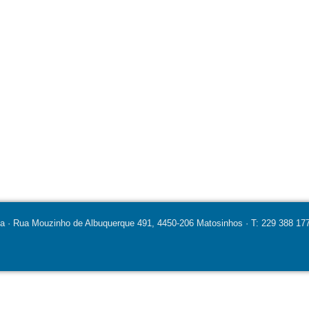
ia · Rua Mouzinho de Albuquerque 491, 4450-206 Matosinhos · T: 229 388 177