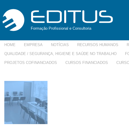
Formação Profissional e Consultoria
HOME
EMPRESA
NOTÍCIAS
RECURSOS HUMANOS
QUALIDADE / SEGURANÇA, HIGIENE E SAÚDE NO TRABALHO
F
PROJETOS COFINANCIADOS
CURSOS FINANCIADOS
CURSO
interempresas-150×150