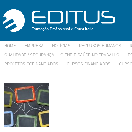
Formação Profissional e Consultoria
HOME
EMPRESA
NOTÍCIAS
RECURSOS HUMANOS
QUALIDADE / SEGURANÇA, HIGIENE E SAÚDE NO TRABALHO
F
PROJETOS COFINANCIADOS
CURSOS FINANCIADOS
CURSO
imagesMGUXDA0I-150×150