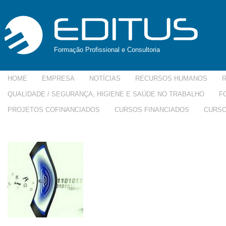
Formação Profissional e Consultoria
HOME
EMPRESA
NOTÍCIAS
RECURSOS HUMANOS
QUALIDADE / SEGURANÇA, HIGIENE E SAÚDE NO TRABALHO
F
PROJETOS COFINANCIADOS
CURSOS FINANCIADOS
CURSO
imagesCAFGRGGD-150×150