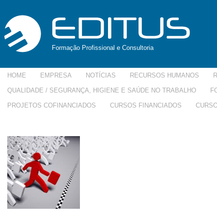
Formação Profissional e Consultoria
HOME
EMPRESA
NOTÍCIAS
RECURSOS HUMANOS
QUALIDADE / SEGURANÇA, HIGIENE E SAÚDE NO TRABALHO
F
PROJETOS COFINANCIADOS
CURSOS FINANCIADOS
CURSO
iefp-150×150