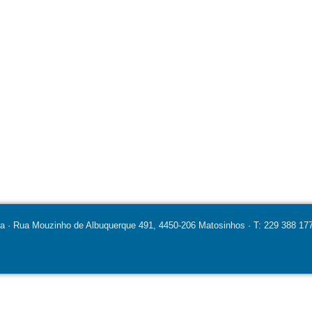
ia · Rua Mouzinho de Albuquerque 491, 4450-206 Matosinhos · T: 229 388 177