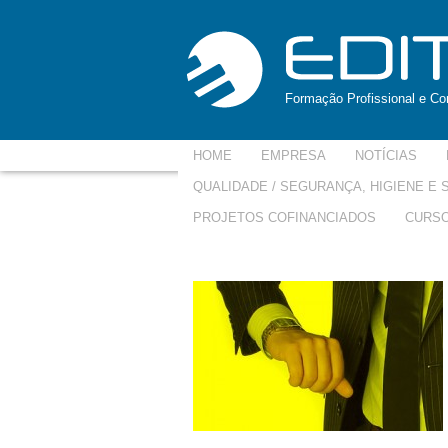
Formação Profissional e Con
HOME
EMPRESA
NOTÍCIAS
QUALIDADE / SEGURANÇA, HIGIENE E
PROJETOS COFINANCIADOS
CURSO
gestaotempo-250×150