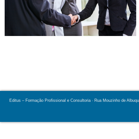
Editus – Formação Profissional e Consultoria · Rua Mouzinho de Albuq