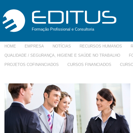
Formação Profissional e Consultoria
HOME
EMPRESA
NOTÍCIAS
RECURSOS HUMANOS
QUALIDADE / SEGURANÇA, HIGIENE E SAÚDE NO TRABALHO
F
PROJETOS COFINANCIADOS
CURSOS FINANCIADOS
CURSO
etiqueta