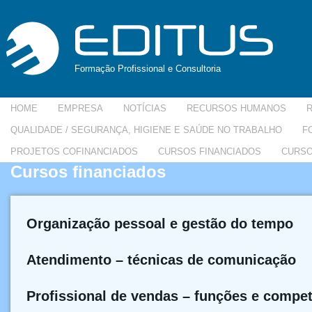
Formação Profissional e Consultoria
HOME
EMPRESA
NOTÍCIAS
RECURSOS HUMANOS
QUALIDADE / SEGURANÇA, HIGIENE E SAÚDE NO TRABALHO
F
PROJETOS COFINANCIADOS
CURSOS FINANCIADOS
CURSO
Cursos financiados
Organização pessoal e gestão do tempo
Atendimento – técnicas de comunicação
Profissional de vendas – funções e compe