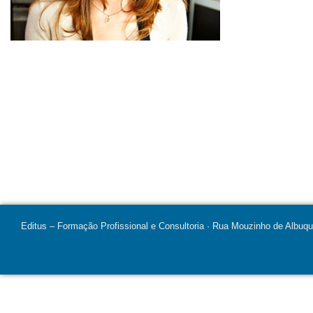
Editus – Formação Profissional e Consultoria · Rua Mouzinho de Albuq