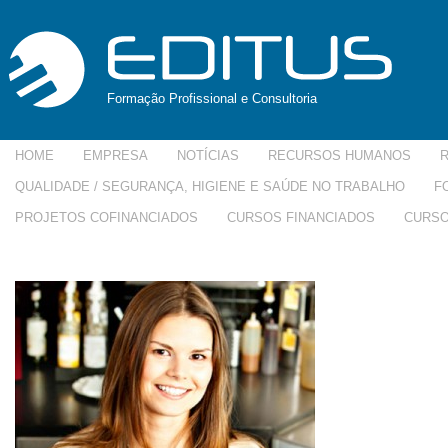
Formação Profissional e Consultoria
HOME
EMPRESA
NOTÍCIAS
RECURSOS HUMANOS
QUALIDADE / SEGURANÇA, HIGIENE E SAÚDE NO TRABALHO
F
PROJETOS COFINANCIADOS
CURSOS FINANCIADOS
CURSO
c-atendimento1-300×225