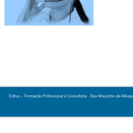
Editus – Formação Profissional e Consultoria · Rua Mouzinho de Albuq