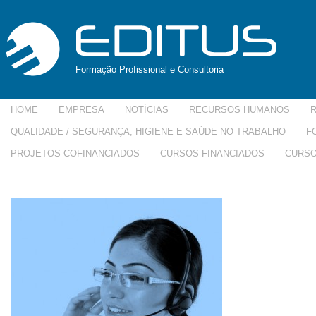
Formação Profissional e Consultoria
HOME
EMPRESA
NOTÍCIAS
RECURSOS HUMANOS
QUALIDADE / SEGURANÇA, HIGIENE E SAÚDE NO TRABALHO
F
PROJETOS COFINANCIADOS
CURSOS FINANCIADOS
CURSO
atendimento-300×253